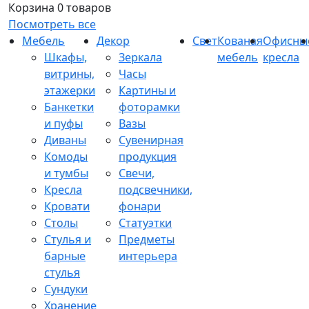
Корзина
0 товаров
Посмотреть все
Мебель
Декор
Свет
Кованая
Офисны
Шкафы,
Зеркала
мебель
кресла
витрины,
Часы
этажерки
Картины и
Банкетки
фоторамки
и пуфы
Вазы
Диваны
Сувенирная
Комоды
продукция
и тумбы
Свечи,
Кресла
подсвечники,
Кровати
фонари
Столы
Статуэтки
Стулья и
Предметы
барные
интерьера
стулья
Сундуки
Хранение