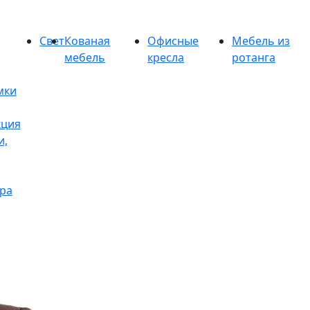
Свет
Кованая
Офисные
Мебель из
мебель
кресла
ротанга
мки
кция
и,
ра