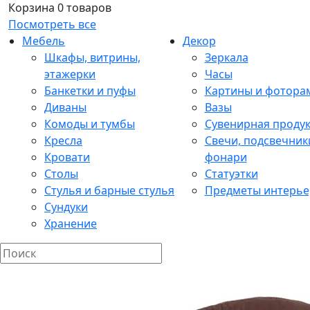
Корзина
0 товаров
Посмотреть все
Мебель
Декор
Шкафы, витрины,
Зеркала
этажерки
Часы
Банкетки и пуфы
Картины и фотора
Диваны
Вазы
Комоды и тумбы
Сувенирная проду
Кресла
Свечи, подсвечник
Кровати
фонари
Столы
Статуэтки
Стулья и барные стулья
Предметы интерье
Сундуки
Хранение