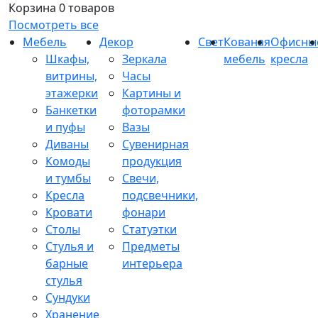
Корзина
0 товаров
Посмотреть все
Мебель
Декор
Свет
Кованая
Офисны
Шкафы,
Зеркала
мебель
кресла
витрины,
Часы
этажерки
Картины и
Банкетки
фоторамки
и пуфы
Вазы
Диваны
Сувенирная
Комоды
продукция
и тумбы
Свечи,
Кресла
подсвечники,
Кровати
фонари
Столы
Статуэтки
Стулья и
Предметы
барные
интерьера
стулья
Сундуки
Хранение