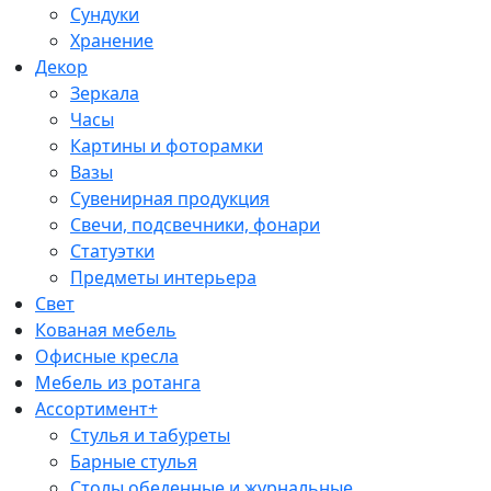
Сундуки
Хранение
Декор
Зеркала
Часы
Картины и фоторамки
Вазы
Сувенирная продукция
Свечи, подсвечники, фонари
Статуэтки
Предметы интерьера
Свет
Кованая мебель
Офисные кресла
Мебель из ротанга
Ассортимент+
Стулья и табуреты
Барные стулья
Столы обеденные и журнальные