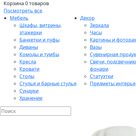
Корзина
0 товаров
Посмотреть все
Мебель
Декор
Шкафы, витрины,
Зеркала
этажерки
Часы
Банкетки и пуфы
Картины и фотора
Диваны
Вазы
Комоды и тумбы
Сувенирная проду
Кресла
Свечи, подсвечник
Кровати
фонари
Столы
Статуэтки
Стулья и барные стулья
Предметы интерье
Сундуки
Хранение