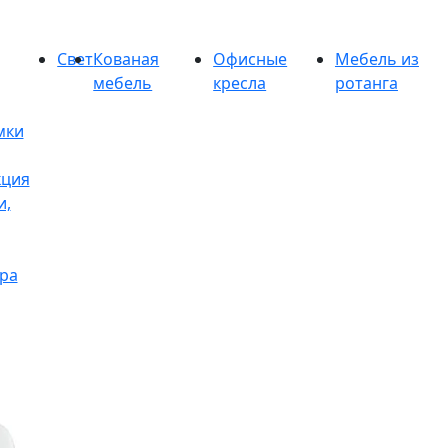
Свет
Кованая
Офисные
Мебель из
мебель
кресла
ротанга
мки
кция
и,
ра