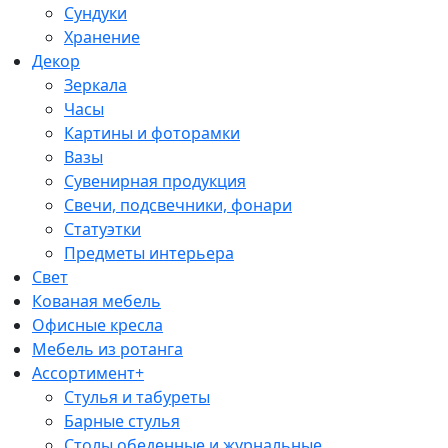
Сундуки
Хранение
Декор
Зеркала
Часы
Картины и фоторамки
Вазы
Сувенирная продукция
Свечи, подсвечники, фонари
Статуэтки
Предметы интерьера
Свет
Кованая мебель
Офисные кресла
Мебель из ротанга
Ассортимент+
Стулья и табуреты
Барные стулья
Столы обеденные и журнальные