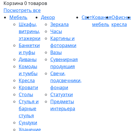
Корзина
0 товаров
Посмотреть все
Мебель
Декор
Свет
Кованая
Офисны
Шкафы,
Зеркала
мебель
кресла
витрины,
Часы
этажерки
Картины и
Банкетки
фоторамки
и пуфы
Вазы
Диваны
Сувенирная
Комоды
продукция
и тумбы
Свечи,
Кресла
подсвечники,
Кровати
фонари
Столы
Статуэтки
Стулья и
Предметы
барные
интерьера
стулья
Сундуки
Хранение