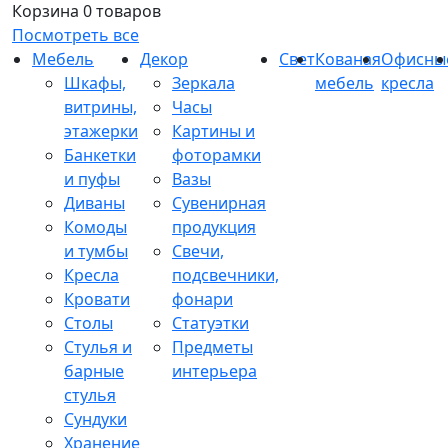
Корзина
0 товаров
Посмотреть все
Мебель
Декор
Свет
Кованая
Офисны
Шкафы,
Зеркала
мебель
кресла
витрины,
Часы
этажерки
Картины и
Банкетки
фоторамки
и пуфы
Вазы
Диваны
Сувенирная
Комоды
продукция
и тумбы
Свечи,
Кресла
подсвечники,
Кровати
фонари
Столы
Статуэтки
Стулья и
Предметы
барные
интерьера
стулья
Сундуки
Хранение