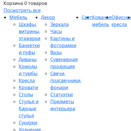
Корзина
0 товаров
Посмотреть все
Мебель
Декор
Свет
Кованая
Офисны
Шкафы,
Зеркала
мебель
кресла
витрины,
Часы
этажерки
Картины и
Банкетки
фоторамки
и пуфы
Вазы
Диваны
Сувенирная
Комоды
продукция
и тумбы
Свечи,
Кресла
подсвечники,
Кровати
фонари
Столы
Статуэтки
Стулья и
Предметы
барные
интерьера
стулья
Сундуки
Хранение