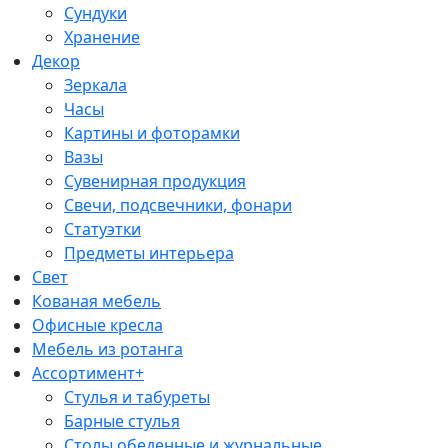
Сундуки
Хранение
Декор
Зеркала
Часы
Картины и фоторамки
Вазы
Сувенирная продукция
Свечи, подсвечники, фонари
Статуэтки
Предметы интерьера
Свет
Кованая мебель
Офисные кресла
Мебель из ротанга
Ассортимент+
Стулья и табуреты
Барные стулья
Столы обеденные и журнальные