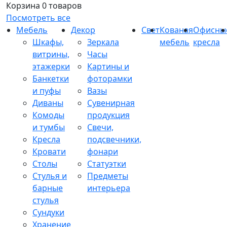
Корзина
0 товаров
Посмотреть все
Мебель
Декор
Свет
Кованая
Офисны
Шкафы,
Зеркала
мебель
кресла
витрины,
Часы
этажерки
Картины и
Банкетки
фоторамки
и пуфы
Вазы
Диваны
Сувенирная
Комоды
продукция
и тумбы
Свечи,
Кресла
подсвечники,
Кровати
фонари
Столы
Статуэтки
Стулья и
Предметы
барные
интерьера
стулья
Сундуки
Хранение