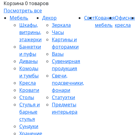
Корзина
0 товаров
Посмотреть все
Мебель
Декор
Свет
Кованая
Офисны
Шкафы,
Зеркала
мебель
кресла
витрины,
Часы
этажерки
Картины и
Банкетки
фоторамки
и пуфы
Вазы
Диваны
Сувенирная
Комоды
продукция
и тумбы
Свечи,
Кресла
подсвечники,
Кровати
фонари
Столы
Статуэтки
Стулья и
Предметы
барные
интерьера
стулья
Сундуки
Хранение