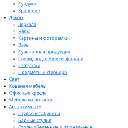
Сундуки
Хранение
Декор
Зеркала
Часы
Картины и фоторамки
Вазы
Сувенирная продукция
Свечи, подсвечники, фонари
Статуэтки
Предметы интерьера
Свет
Кованая мебель
Офисные кресла
Мебель из ротанга
Ассортимент+
Стулья и табуреты
Барные стулья
Столы обеденные и журнальные