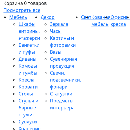
Корзина
0 товаров
Посмотреть все
Мебель
Декор
Свет
Кованая
Офисны
Шкафы,
Зеркала
мебель
кресла
витрины,
Часы
этажерки
Картины и
Банкетки
фоторамки
и пуфы
Вазы
Диваны
Сувенирная
Комоды
продукция
и тумбы
Свечи,
Кресла
подсвечники,
Кровати
фонари
Столы
Статуэтки
Стулья и
Предметы
барные
интерьера
стулья
Сундуки
Хранение