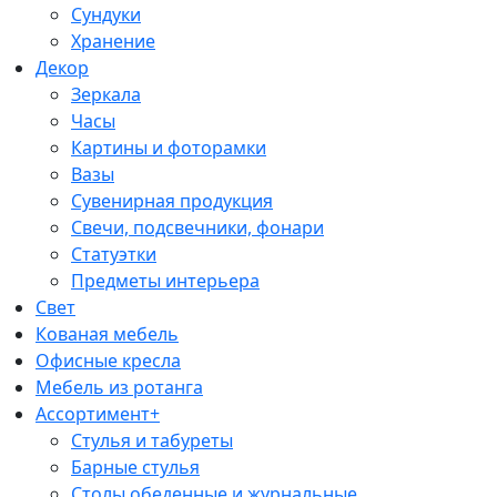
Сундуки
Хранение
Декор
Зеркала
Часы
Картины и фоторамки
Вазы
Сувенирная продукция
Свечи, подсвечники, фонари
Статуэтки
Предметы интерьера
Свет
Кованая мебель
Офисные кресла
Мебель из ротанга
Ассортимент+
Стулья и табуреты
Барные стулья
Столы обеденные и журнальные