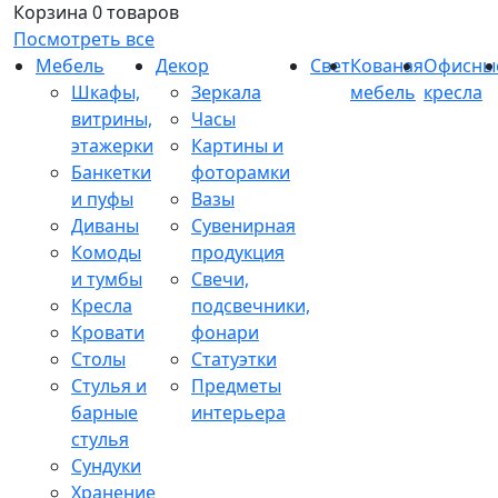
Корзина
0 товаров
Посмотреть все
Мебель
Декор
Свет
Кованая
Офисны
Шкафы,
Зеркала
мебель
кресла
витрины,
Часы
этажерки
Картины и
Банкетки
фоторамки
и пуфы
Вазы
Диваны
Сувенирная
Комоды
продукция
и тумбы
Свечи,
Кресла
подсвечники,
Кровати
фонари
Столы
Статуэтки
Стулья и
Предметы
барные
интерьера
стулья
Сундуки
Хранение