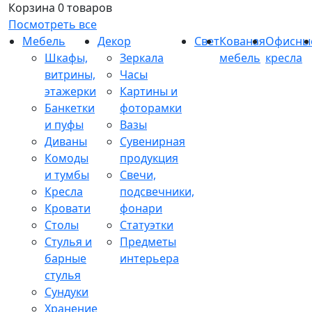
Корзина
0 товаров
Посмотреть все
Мебель
Декор
Свет
Кованая
Офисны
Шкафы,
Зеркала
мебель
кресла
витрины,
Часы
этажерки
Картины и
Банкетки
фоторамки
и пуфы
Вазы
Диваны
Сувенирная
Комоды
продукция
и тумбы
Свечи,
Кресла
подсвечники,
Кровати
фонари
Столы
Статуэтки
Стулья и
Предметы
барные
интерьера
стулья
Сундуки
Хранение