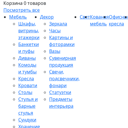
Корзина
0 товаров
Посмотреть все
Мебель
Декор
Свет
Кованая
Офисны
Шкафы,
Зеркала
мебель
кресла
витрины,
Часы
этажерки
Картины и
Банкетки
фоторамки
и пуфы
Вазы
Диваны
Сувенирная
Комоды
продукция
и тумбы
Свечи,
Кресла
подсвечники,
Кровати
фонари
Столы
Статуэтки
Стулья и
Предметы
барные
интерьера
стулья
Сундуки
Хранение