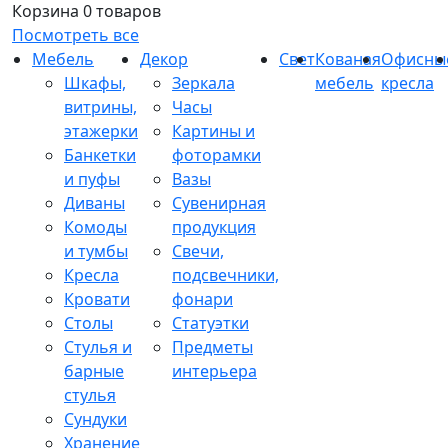
Корзина
0 товаров
Посмотреть все
Мебель
Декор
Свет
Кованая
Офисны
Шкафы,
Зеркала
мебель
кресла
витрины,
Часы
этажерки
Картины и
Банкетки
фоторамки
и пуфы
Вазы
Диваны
Сувенирная
Комоды
продукция
и тумбы
Свечи,
Кресла
подсвечники,
Кровати
фонари
Столы
Статуэтки
Стулья и
Предметы
барные
интерьера
стулья
Сундуки
Хранение