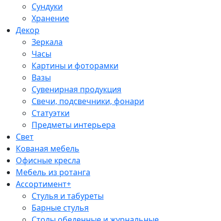
Сундуки
Хранение
Декор
Зеркала
Часы
Картины и фоторамки
Вазы
Сувенирная продукция
Свечи, подсвечники, фонари
Статуэтки
Предметы интерьера
Свет
Кованая мебель
Офисные кресла
Мебель из ротанга
Ассортимент+
Стулья и табуреты
Барные стулья
Столы обеденные и журнальные