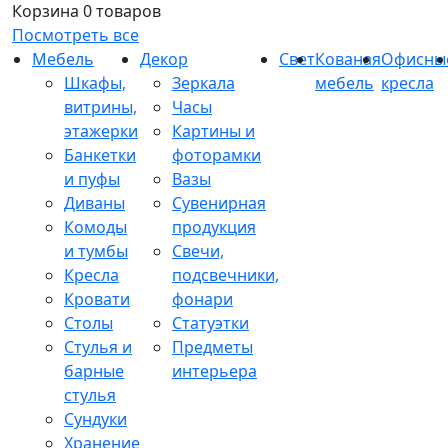
Корзина
0 товаров
Посмотреть все
Мебель
Декор
Свет
Кованая
Офисны
Шкафы,
Зеркала
мебель
кресла
витрины,
Часы
этажерки
Картины и
Банкетки
фоторамки
и пуфы
Вазы
Диваны
Сувенирная
Комоды
продукция
и тумбы
Свечи,
Кресла
подсвечники,
Кровати
фонари
Столы
Статуэтки
Стулья и
Предметы
барные
интерьера
стулья
Сундуки
Хранение