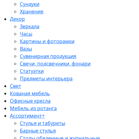
Сундуки
Хранение
Декор
Зеркала
Часы
Картины и фоторамки
Вазы
Сувенирная продукция
Свечи, подсвечники, фонари
Статуэтки
Предметы интерьера
Свет
Кованая мебель
Офисные кресла
Мебель из ротанга
Ассортимент+
Стулья и табуреты
Барные стулья
Столы обеденные и журнальные