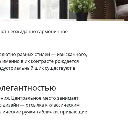
дают неожиданно гармоничное
солютно разных стилей — изысканного,
о именно в их контрасте рождается
индустриальный шик существуют в
 элегантностью
ения. Центральное место занимает
о дизайн — отсылка к классическим
аллические ручки-таблички, придающие