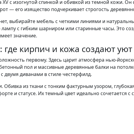
 XV с изогнутой спинкой и обивкой из темной кожи. Он 
рот — его изящество подчеркивает строгость деревянно
инет, выбирайте мебель с четкими линиями и натуральн
лампу с гибким шарниром или старинные часы. Это соз
имеет значение.
т: где кирпич и кожа создают уют
ложность первому. Здесь царит атмосфера нью-йоркск
бетонный пол и массивные деревянные балки на потолке
с двумя диванами в стиле честерфилд.
 Обивка из ткани с тонким фактурным узором, глубока
форте и статусе. Их темный цвет идеально сочетается с