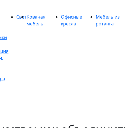
Свет
Кованая
Офисные
Мебель из
мебель
кресла
ротанга
мки
кция
и,
ра