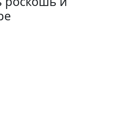
ь роскошь и
ре