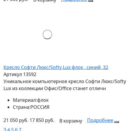
Кресло Софти Люкс/Softy Lux флок , синий, 32
Артикул 13592
Уникальное компьютерное кресло Софти Люкс/Softy
Lux из коллекции Офис/Office станет отличн
Материал:
флок
Страна:
РОССИЯ
21 050 руб.
17 850 руб.
Подробнее
В корзину
3
4
5
6
7