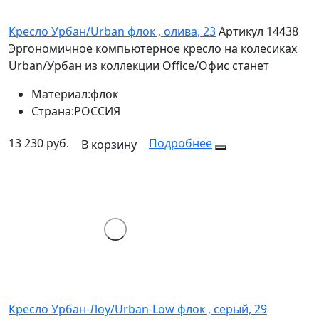
Кресло Урбан/Urban флок , олива, 23
Артикул 14438
Эргономичное компьютерное кресло на колесиках
Urban/Урбан из коллекции Office/Офис станет
Материал:
флок
Страна:
РОССИЯ
13 230 руб.
Подробнее
В корзину
Кресло Урбан-Лоу/Urban-Low флок , серый, 29