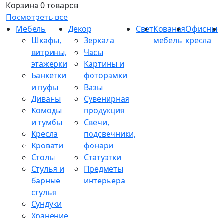
Корзина
0 товаров
Посмотреть все
Мебель
Декор
Свет
Кованая
Офисны
Шкафы,
Зеркала
мебель
кресла
витрины,
Часы
этажерки
Картины и
Банкетки
фоторамки
и пуфы
Вазы
Диваны
Сувенирная
Комоды
продукция
и тумбы
Свечи,
Кресла
подсвечники,
Кровати
фонари
Столы
Статуэтки
Стулья и
Предметы
барные
интерьера
стулья
Сундуки
Хранение