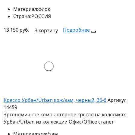
Материал:
флок
Страна:
РОССИЯ
13 150 руб.
Подробнее
В корзину
Кресло Урбан/Urban кож/зам, черный, 36-6
Артикул
14459
Эргономичное компьютерное кресло на колесиках
Урбан/Urban из коллекции Офис/Office станет
Материал:
кож/зам