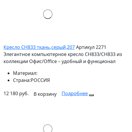
Кресло СН833 ткань,серый,207
Артикул 2271
Элегантное компьютерное кресло СН833/СН833 из
коллекции Офис/Office – удобный и функционал
Материал:
Страна:
РОССИЯ
12 180 руб.
Подробнее
В корзину